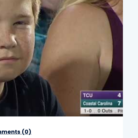
ments (
0
)