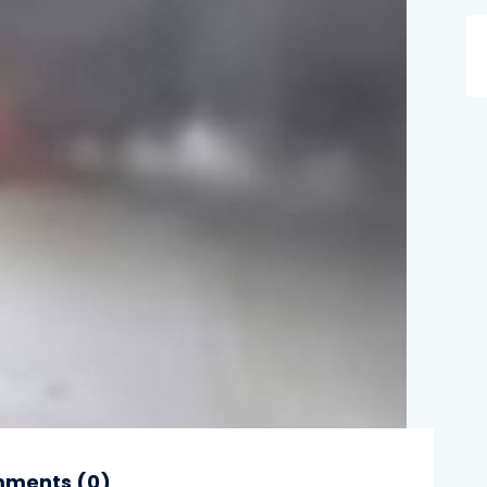
ments (
0
)