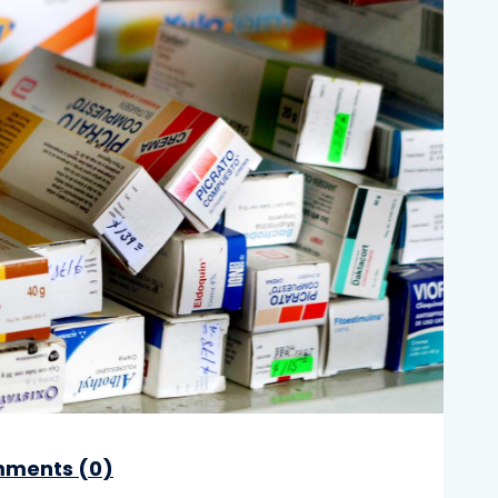
ments (
0
)