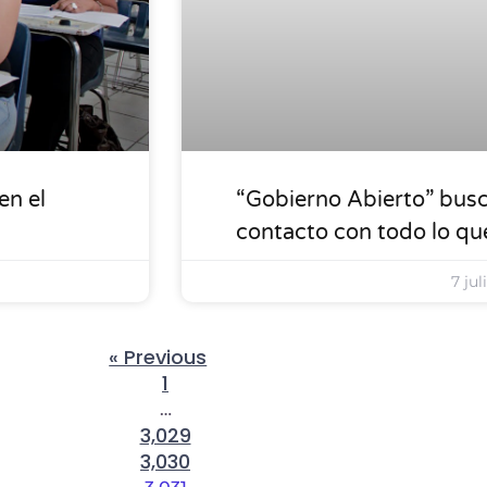
en el
“Gobierno Abierto” busc
contacto con todo lo qu
7 jul
« Previous
1
…
3,029
3,030