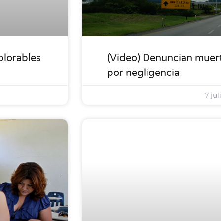
plorables
(Video) Denuncian muert
por negligencia
7 jul
LOCALES