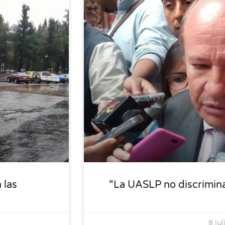
LOCALES
 las
“La UASLP no discrimina”
8 jul