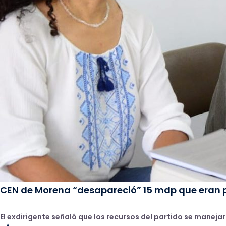
CEN de Morena “desapareció” 15 mdp que eran p
El exdirigente señaló que los recursos del partido se maneja