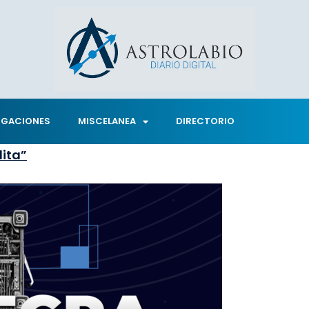
IGACIONES
MISCELANEA
DIRECTORIO
dita”