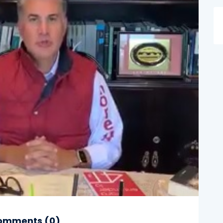
mments (
0
)