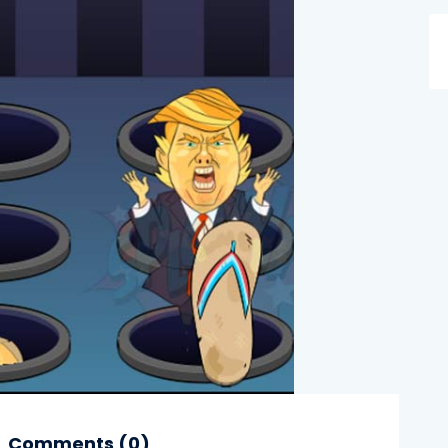
Comments (
0
)