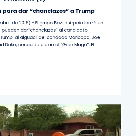
nea para dar “chanclazos” a Trump
bre de 2016).- El grupo Bazta Arpaio lanzó un
es pueden dar”chanclazos” al candidato
Trump; al alguacil del condado Maricopa, Joe
David Duke, conocido como el “Gran Mago”. El