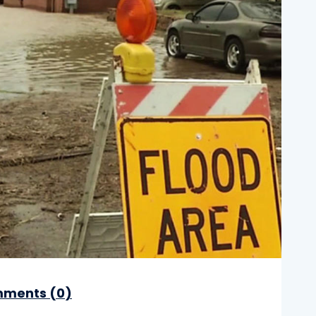
ments (
0
)