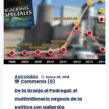
Astrolabio
Enero 28, 2018
Comments (
0
)
De la Granja al Pedregal: el
multimillonario negocio de la
política con gallardía