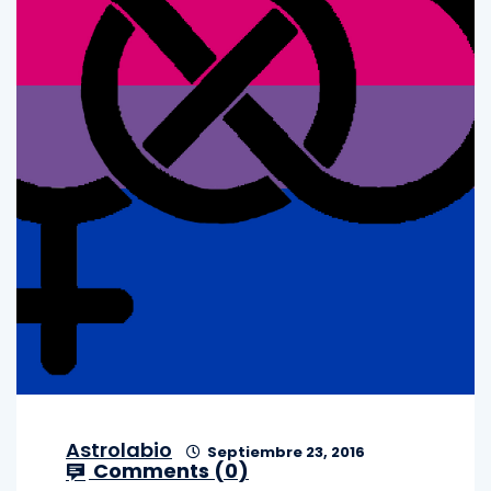
Astrolabio
Septiembre 23, 2016
Comments (
0
)