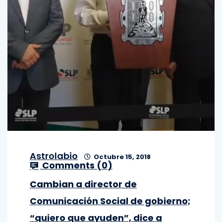
Astrolabio
Octubre 15, 2018
Comments (
0
)
Cambian a director de
Comunicación Social de gobierno;
“quiero que ayuden”, dice a