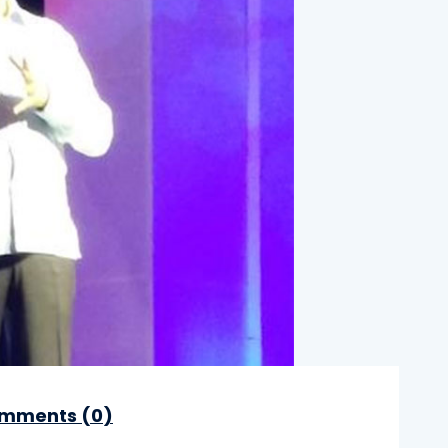
mments (
0
)