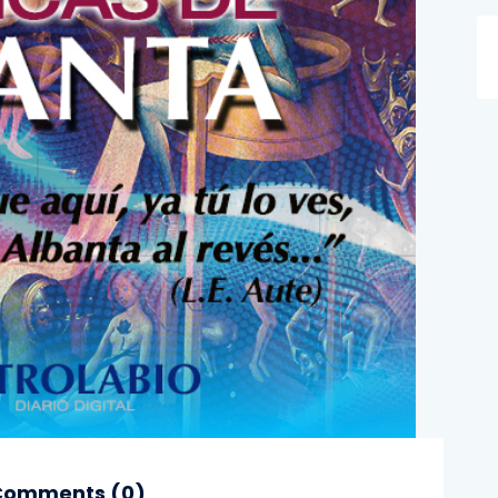
omments (
0
)