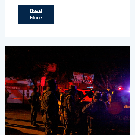
Read
More