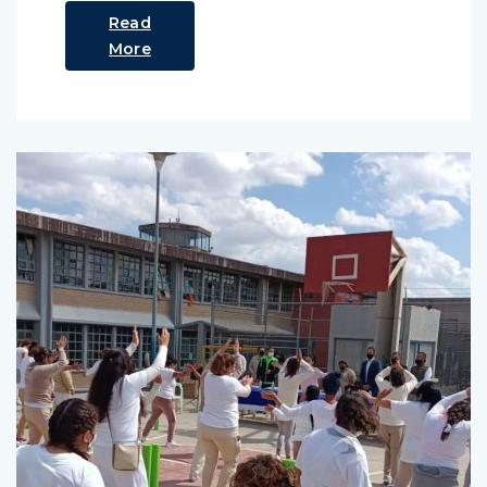
Read
More