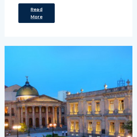
Read
More