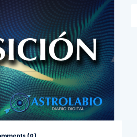
mments (
0
)