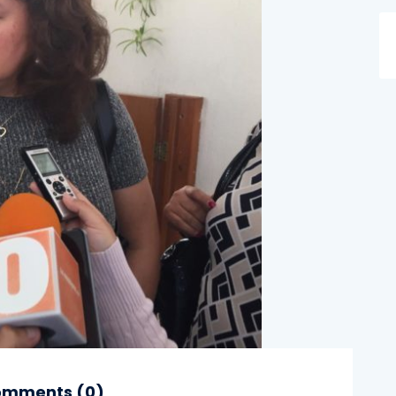
mments (
0
)