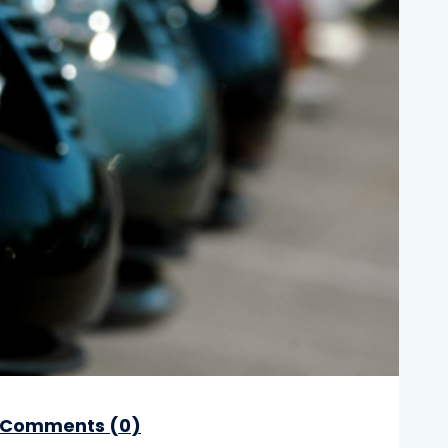
Comments (
0
)