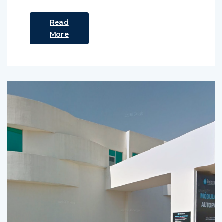
Read
More