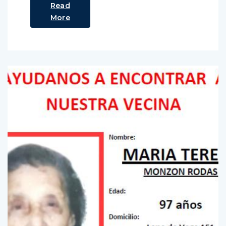
Read
More