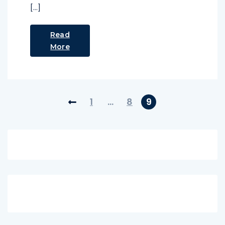
[…]
Read
More
1
…
8
9