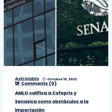
Astrolabio
Octubre 10, 2022
Comments (
0
)
AMLO califica a Cofepris y
Senasica como obstáculos a la
importación