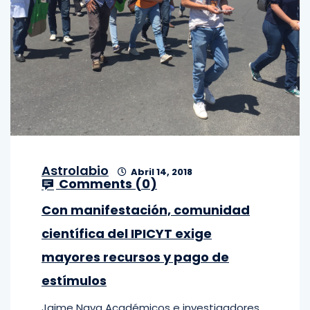
Astrolabio
Abril 14, 2018
Comments (
0
)
Con manifestación, comunidad
científica del IPICYT exige
mayores recursos y pago de
estímulos
Jaime Nava Académicos e investigadores