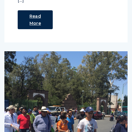
[…]
Read
More