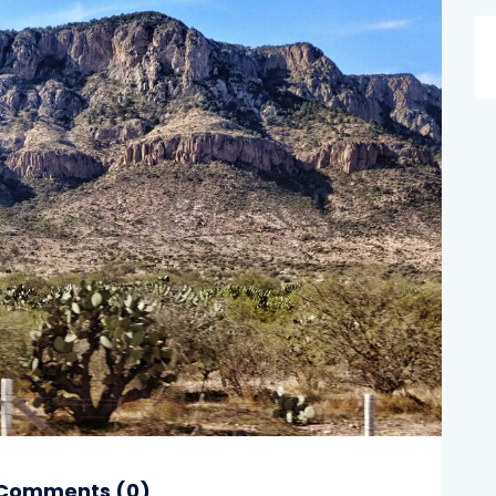
Comments (
0
)