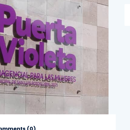
omments (
0
)