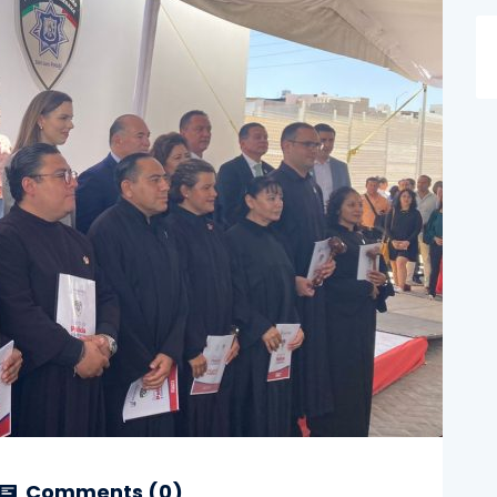
Comments (
0
)