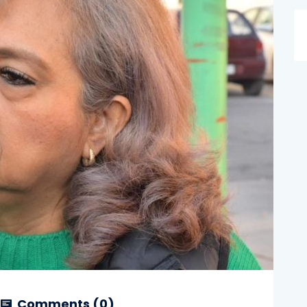
Comments (
0
)