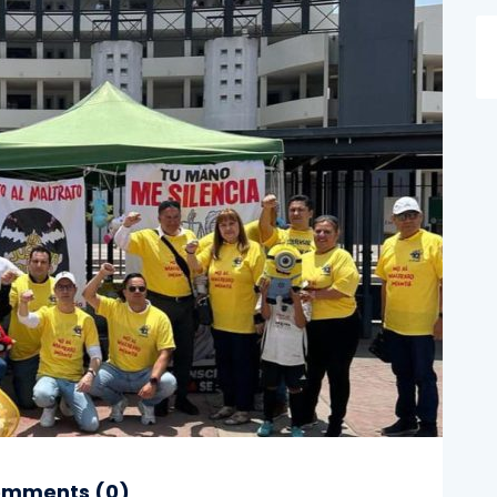
mments (
0
)