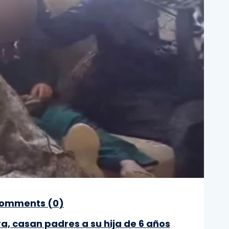
omments (
0
)
, casan padres a su hija de 6 años