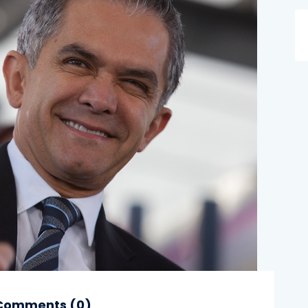
omments (
0
)