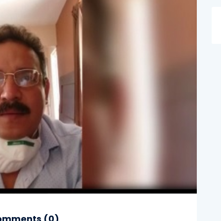
mments (
0
)