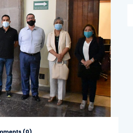
ments (
0
)