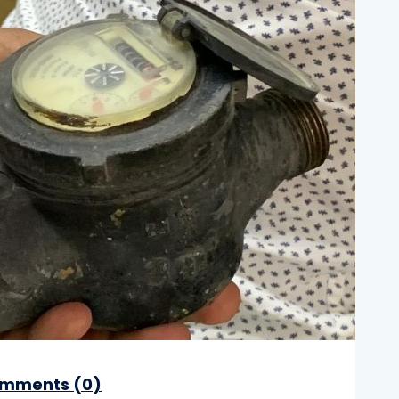
mments (
0
)