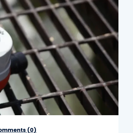
omments (
0
)