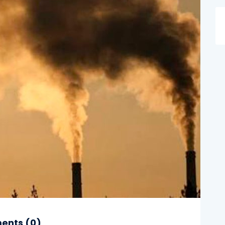
nts (
0
)