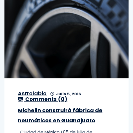
Astrolabio
Julio 5, 2016
Comments (
0
)
Michelin construirá fábrica de
neumáticos en Guanajuato
Ciudad de México (05 de julio de