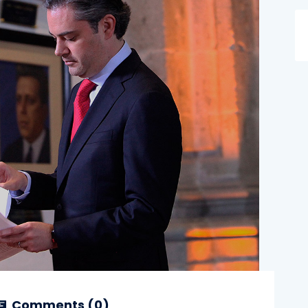
Comments (
0
)