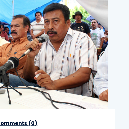
omments (
0
)