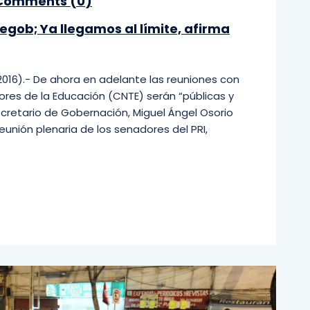
omments (
0
)
Segob; Ya llegamos al límite, afirma
16).- De ahora en adelante las reuniones con
res de la Educación (CNTE) serán “públicas y
ecretario de Gobernación, Miguel Ángel Osorio
eunión plenaria de los senadores del PRI,