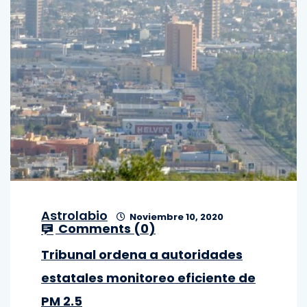
Astrolabio
Noviembre 10, 2020
Comments (
0
)
Tribunal ordena a autoridades
estatales monitoreo eficiente de
PM 2.5