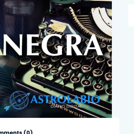
mments (
0
)