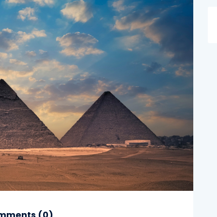
mments (
0
)