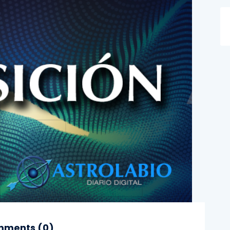
ments (
0
)