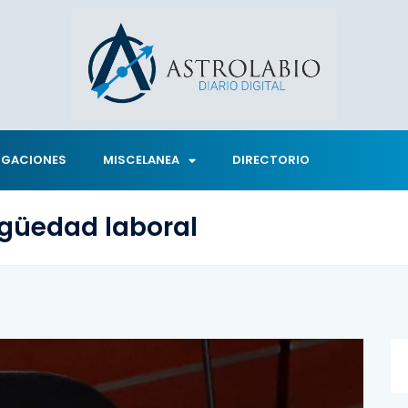
IGACIONES
MISCELANEA
DIRECTORIO
igüedad laboral