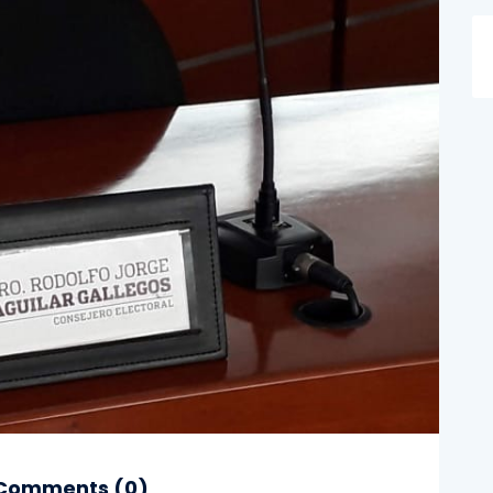
Comments (
0
)