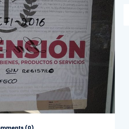
mments (
0
)