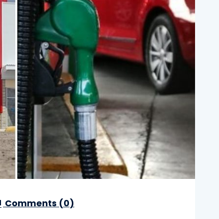
Comments (
0
)