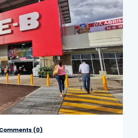
Comments (
0
)