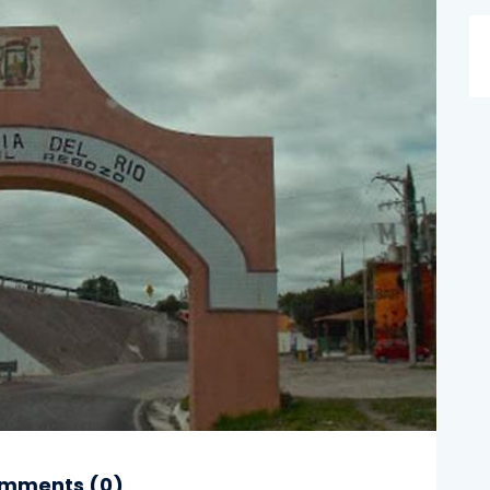
mments (
0
)