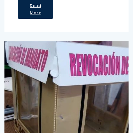
Read
More