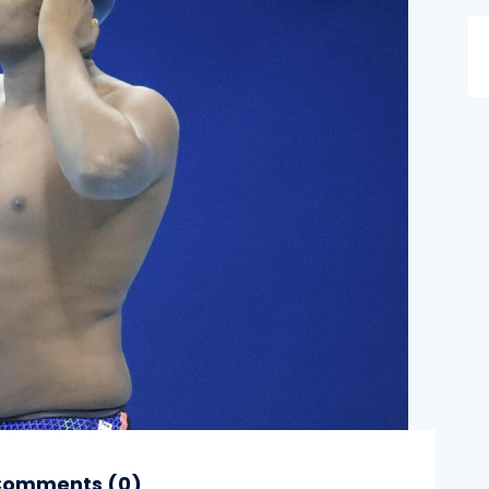
omments (
0
)