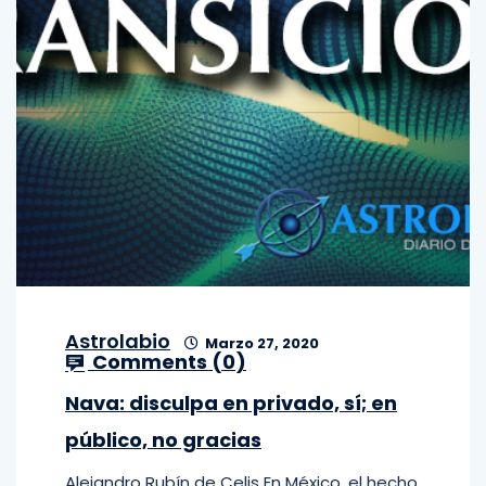
Astrolabio
Marzo 27, 2020
Comments (
0
)
Nava: disculpa en privado, sí; en
público, no gracias
Alejandro Rubín de Celis En México, el hecho