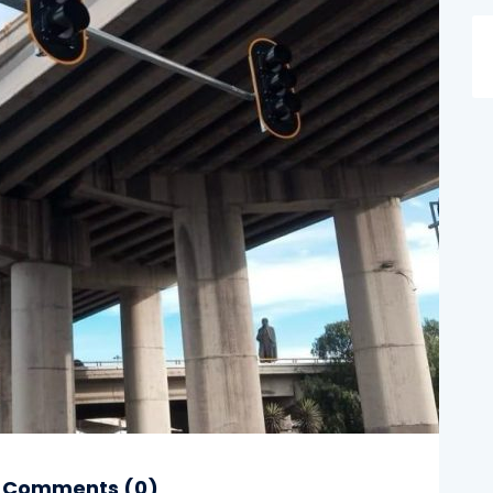
Comments (
0
)