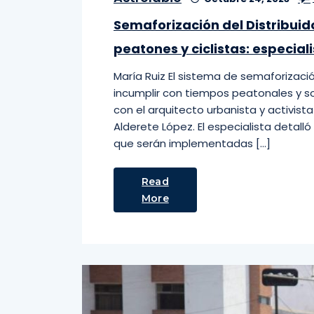
Semaforización del Distribui
peatones y ciclistas: especial
María Ruiz El sistema de semaforización
incumplir con tiempos peatonales y so
con el arquitecto urbanista y activist
Alderete López. El especialista detall
que serán implementadas […]
Read
More