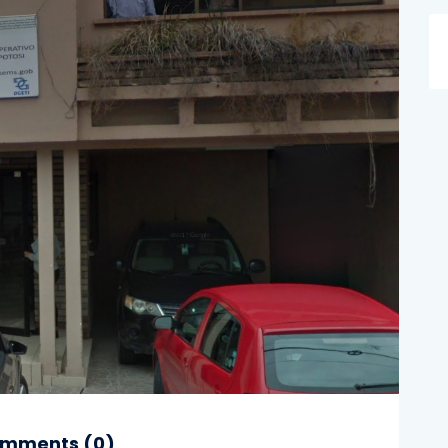
mments (
0
)