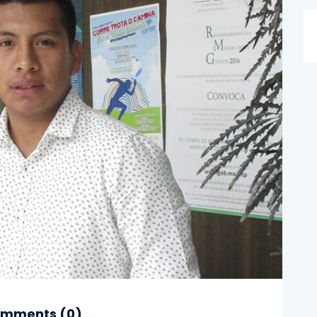
mments (
0
)