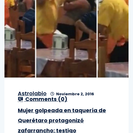
Astrolabio
Noviembre 2, 2016
Comments (
0
)
Mujer golpeada en taquería de
Querétaro protagonizó
zafarrancho: testigo