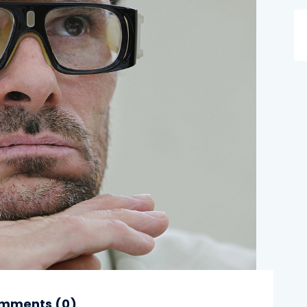
mments (
0
)