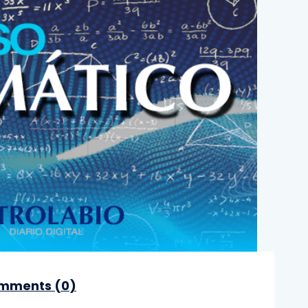
mments (
0
)