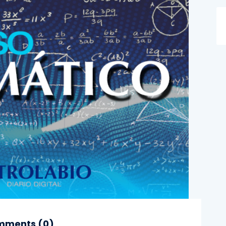
ments (
0
)