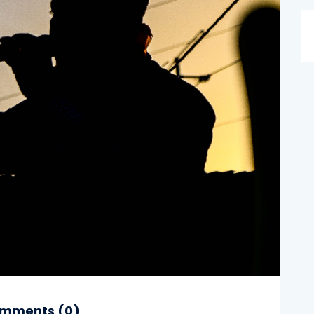
mments (
0
)