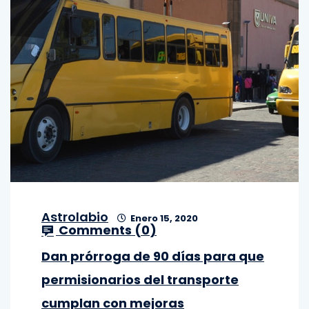
Astrolabio
Enero 15, 2020
Comments (
0
)
Dan prórroga de 90 días para que
permisionarios del transporte
cumplan con mejoras