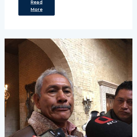
Read
More