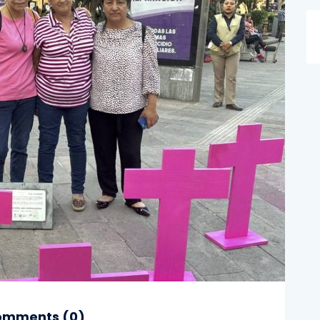
mments (
0
)