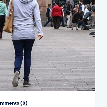
mments (
0
)